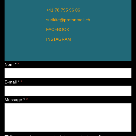
+41 78 795 96 06
surikite@protonmail.ch
FACEBOOK
INSTAGRAM
Nom *
*
E-mail *
*
Message *
*