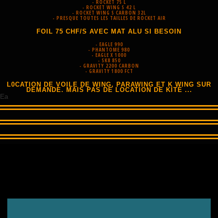
- ROCKET 75 L
- ROCKET WING S 42 L
- ROCKET WING S CARBON 32L
- PRESQUE TOUTES LES TAILLES DE ROCKET AIR
FOIL 75 CHF/S AVEC MAT ALU SI BESOIN
- EAGLE 990
- PHANTOME 980
- EAGLE X 1000
- SK8 850
- GRAVITY 2200 CARBON
- GRAVITY 1800 FCT
L0CATION DE VOILE DE WING, PARAWING ET K WING SUR
DEMANDE. MAIS PAS DE LOCATION DE KITE ...
Ea